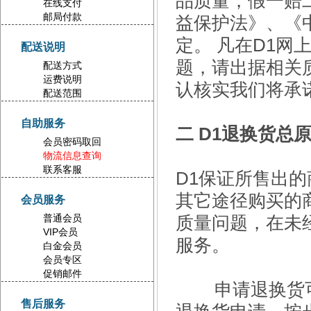
品质量，假一赔
在线支付
邮局付款
益保护法》、《
定。 凡在D1
配送说明
题，请出据相关
配送方式
运费说明
认核实我们将承
配送范围
自助服务
二 D1退换货总
会员密码取回
物流信息查询
联系客服
D1保证所售出
其它途径购买的
会员服务
普通会员
质量问题，在未
VIP会员
服务。
白金会员
会员专区
促销邮件
申请退换货可
售后服务