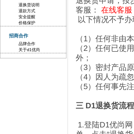
退换货申请，按
退换货说明
客服：
在线客服
退款方式
安全提醒
以下情况不予办
价格保护
招商合作
（1）任何非由
品牌合作
（2）任何已使
关于d1优尚
外；
（3）密封产品
（4）因人为疏
（5）任何事先
三 D1退换货流
1.登陆D1优尚