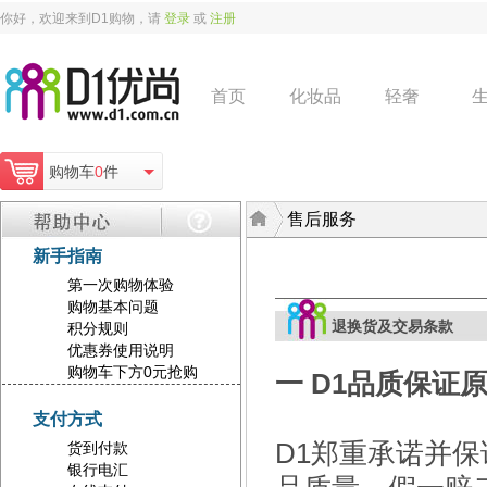
你好，欢迎来到D1购物，请
登录
或
注册
首页
化妆品
轻奢
购物车
0
件
售后服务
新手指南
第一次购物体验
购物基本问题
退换货及交易条款
积分规则
优惠券使用说明
购物车下方0元抢购
一 D1品质保证
支付方式
D1郑重承诺并
货到付款
银行电汇