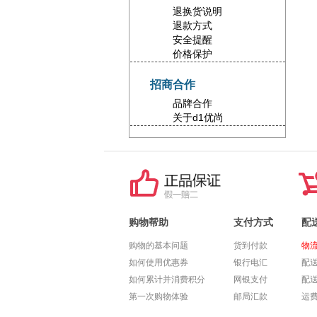
退换货说明
退款方式
安全提醒
价格保护
招商合作
品牌合作
关于d1优尚
购物帮助
支付方式
配
购物的基本问题
货到付款
物
如何使用优惠券
银行电汇
配
如何累计并消费积分
网银支付
配
第一次购物体验
邮局汇款
运