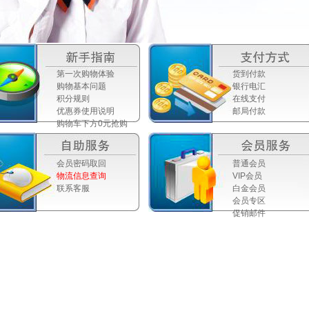
第一次购物体验
货到付款
购物基本问题
银行电汇
积分规则
在线支付
优惠券使用说明
邮局付款
购物车下方0元抢购
会员密码取回
普通会员
物流信息查询
VIP会员
联系客服
白金会员
会员专区
促销邮件